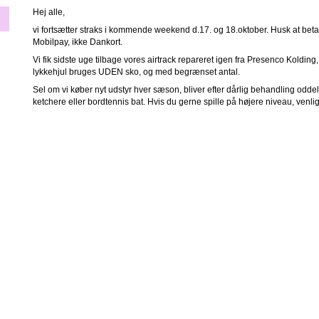
Hej alle,
vi fortsætter straks i kommende weekend d.17. og 18.oktober. Husk at beta
Mobilpay, ikke Dankort.
Vi fik sidste uge tilbage vores airtrack repareret igen fra Presenco Kolding,
lykkehjul bruges UDEN sko, og med begrænset antal.
Sel om vi køber nyt udstyr hver sæson, bliver efter dårlig behandling odde
ketchere eller bordtennis bat. Hvis du gerne spille på højere niveau, venl