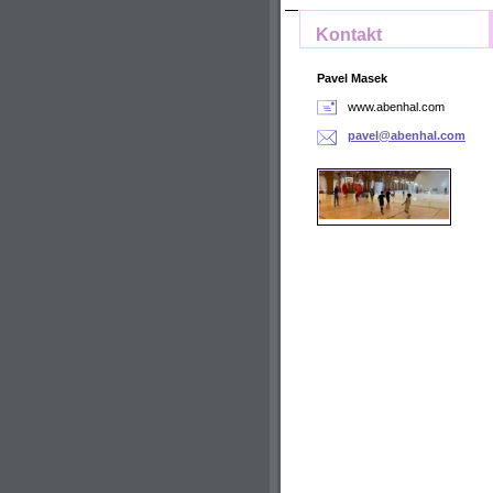
Kontakt
Pavel Masek
www.abenhal.com
pavel@ab
enhal.co
m