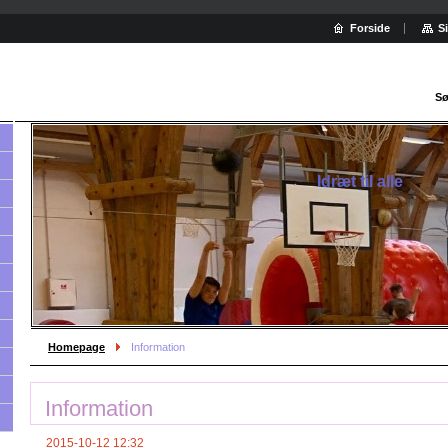
Forside
S
Sø
Idræt til alle
Homepage
Information
Information
2015-10-12 12:32