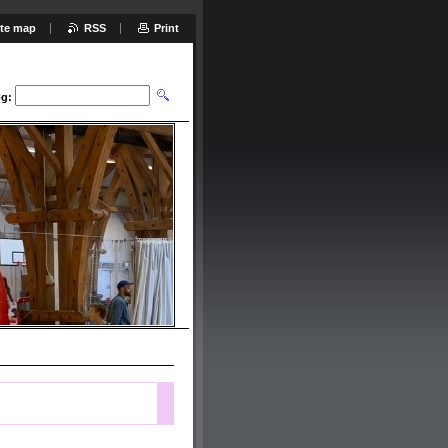
ite map
RSS
Print
g: