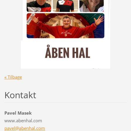
« Tilbage
Kontakt
Pavel Masek
www.abenhal.com
pavel@ab
enhal.co
m